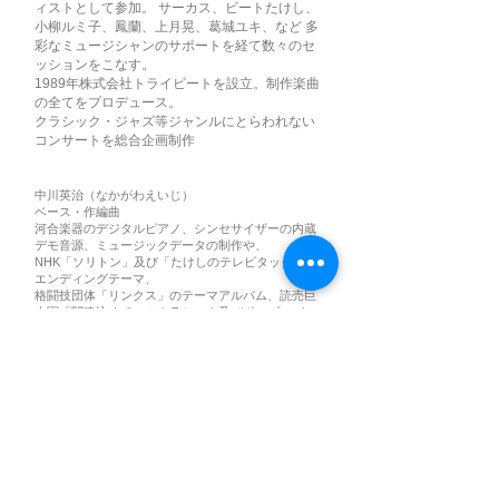
ィストとして参加。 サーカス、ビートたけし、
小柳ルミ子、鳳蘭、上月晃、葛城ユキ、など 多
彩なミュージシャンのサポートを経て数々のセ
ッションをこなす。
1989年株式会社トライビートを設立。制作楽曲
の全てをプロデュース。
クラシック・ジャズ等ジャンルにとらわれない
コンサートを総合企画制作
中川英治（なかがわえいじ）
ベース・作編曲
河合楽器のデジタルピアノ、シンセサイザーの内蔵
デモ音源、ミュージックデータの制作や、
NHK「ソリトン」及び「たけしのテレビタックル」
エンディングテーマ、
格闘技団体「リンクス」のテーマアルバム、読売巨
人軍「闘魂込めて」のクラシック及びポップスバー
ジョン、ドキュメンタリー「北アルプスの四季」の
音楽、枚方パークのテーマミュージック、
トヨタのワールドコンベンションにおける楽曲の制
作、
WBCサムライニッポンのテーマミュージック「ベー
スボールアンセム」制作、
BS日テレ「REAL SPIRITS」テーマ音楽制作等、
様々な分野においての楽曲提供、アレンジ、プロデ
ュースを手がける